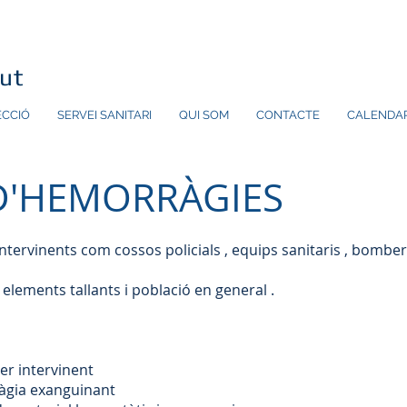
lut
ECCIÓ
SERVEI SANITARI
QUI SOM
CONTACTE
CALENDAR
D'HEMORRÀGIES
tervinents com cossos policials , equips sanitaris , bombers
elements tallants i població en general .
er intervinent
àgia exanguinant