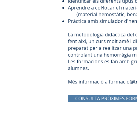
Identificar els diferents tipu
Aprendre a col·locar el mater
(material hemostàtic, bena c
Pràctica amb simulador d'hem
La metodologia didàctica del c
fent així, un curs molt amè i 
preparat per a realitzar una p
controlant una hemorràgia ma
Les formacions es fan amb gr
alumnes.
Més informació a
formacio@tr
CONSULTA PRÒXIMES FOR