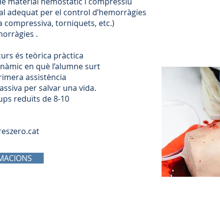
s de material hemostàtic i compressiu
ial adequat per el control d’hemorràgies
ompressiva, torniquets, etc.)
orràgies .
urs és teòrica pràctica
dinàmic en què l’alumne surt
rimera assistència
ssiva per salvar una vida.
ups reduïts de 8-10
eszero.cat
MACIONS